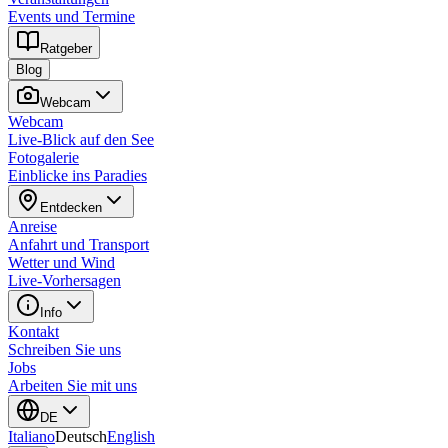
Events und Termine
Ratgeber
Blog
Webcam
Webcam
Live-Blick auf den See
Fotogalerie
Einblicke ins Paradies
Entdecken
Anreise
Anfahrt und Transport
Wetter und Wind
Live-Vorhersagen
Info
Kontakt
Schreiben Sie uns
Jobs
Arbeiten Sie mit uns
DE
Italiano
Deutsch
English