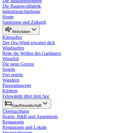
Die Industriepioniere
Die Baumwollfabrik
Industriearchäologie
Heute
Sanierung und Zukunft
Aktivitäten
Kitesurfen
Der Ora-Wind erwartet dich
Windsurfen
Reite die Wellen des Gardasees
Wingfoil
Die neue Grenze
Segeln
Frei segeln
Wandern
Panoramawege
Klettern
Felswände über dem See
Gastfreundschaft
Übernachtung
Hotels, B&B und Apartments
Restaurants
Restaurants und Lokale
Veranstaltungen